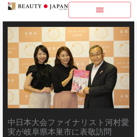
内
容
を
ス
キ
ッ
プ
中日本大会ファイナリスト河村愛
実が岐阜県本巣市に表敬訪問