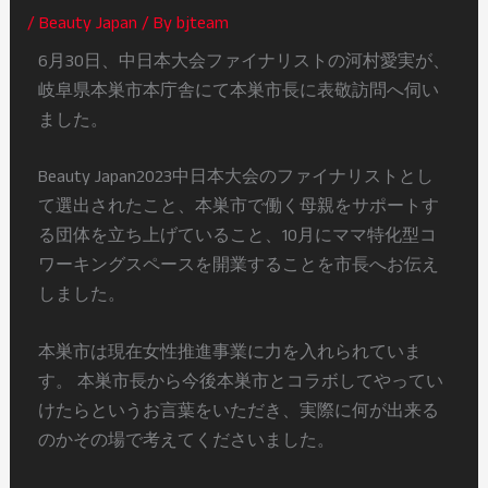
/
Beauty Japan
/ By
bjteam
6月30日、中日本大会ファイナリストの河村愛実が、
岐阜県本巣市本庁舎にて本巣市長に表敬訪問へ伺い
ました。
Beauty Japan2023中日本大会のファイナリストとし
て選出されたこと、本巣市で働く母親をサポートす
る団体を立ち上げていること、10月にママ特化型コ
ワーキングスペースを開業することを市長へお伝え
しました。
本巣市は現在女性推進事業に力を入れられていま
す。 本巣市長から今後本巣市とコラボしてやってい
けたらというお言葉をいただき、実際に何が出来る
のかその場で考えてくださいました。