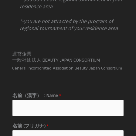
residence area
*-you are not attracted by the program of
regional tournament of your residence area
運営企業
一般社団法人 BEAUTY JAPAN CONSORTIUM
General Incorporated Association Beauty Japan Consortium
名前（漢字）：Name
*
名前 (フリガナ)
*