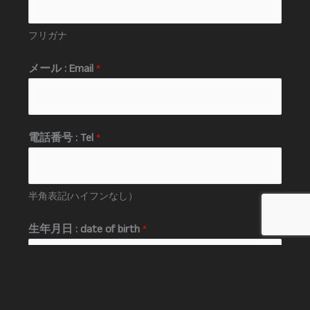
フリガナ
メール : Email
*
電話番号 : Tel
*
半角表記(ハイフンなし）
生年月日 : date of birth
*
西暦表記（例：1990年1月1日）