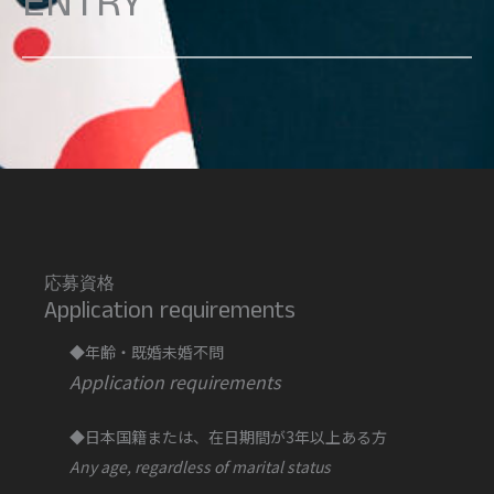
ENTRY
応募資格
Application requirements
◆年齢・既婚未婚不問
Application requirements
◆日本国籍または、在日期間が3年以上ある方
Any age, regardless of marital status