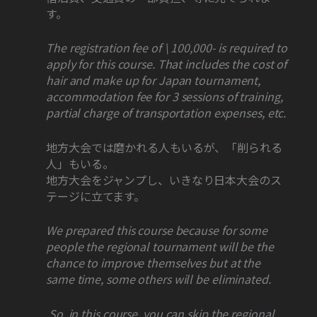
す。
The registration fee of \ 100,000- is required to
apply for this course. That includes the cost of
hair and make up for Japan tournament,
accommodation fee for 3 sessions of training,
partial charge of transportation expenses, etc.
地方大会では磨かれる人もいるが、「削られる
人」もいる。
地方大会をジャンプし、いきなり日本大会のス
テージに立てます。
We prepared this course because for some
people the regional tournament will be the
chance to improve themselves but at the
same time, some others will be eliminated.
So, in this course, you can skip the regional