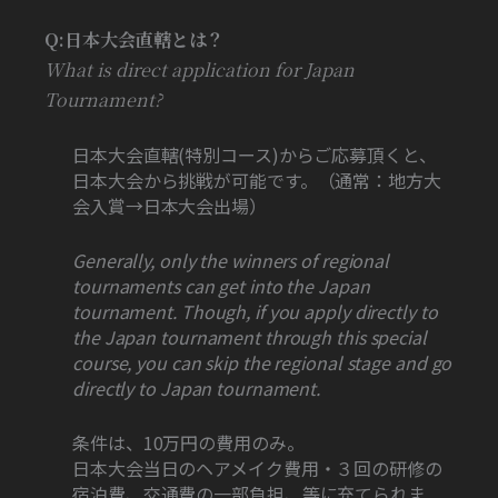
Q:日本大会直轄とは？
What is direct application for Japan
Tournament?
日本大会直轄(特別コース)からご応募頂くと、
日本大会から挑戦が可能です。（通常：地方大
会入賞→日本大会出場）
Generally, only the winners of regional
tournaments can get into the Japan
tournament. Though, if you apply directly to
the Japan tournament through this special
course, you can skip the regional stage and go
directly to Japan tournament.
条件は、10万円の費用のみ。
日本大会当日のヘアメイク費用・３回の研修の
宿泊費、交通費の一部負担、等に充てられま