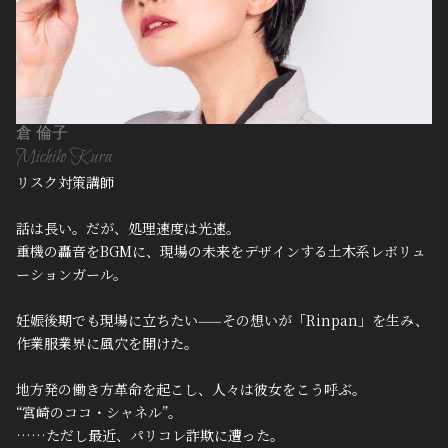
倉 倫子
Michiko Kura
リスク対策講師
話は長い。だが、処理速度は光速。
重機の轟音をBGMに、現場の未来をデザインする土木系レボリュ
ーションガール。
妊娠後期でも現場に立ちたい——その想いが「Rinpan」を生み、
作業服業界に風穴を開けた。
地方発の働き方革命を起こし、人々は彼女をこう呼ぶ。
“宮崎のココ・シャネル”。
……ただし最近、パリコレ詐欺に遭った。