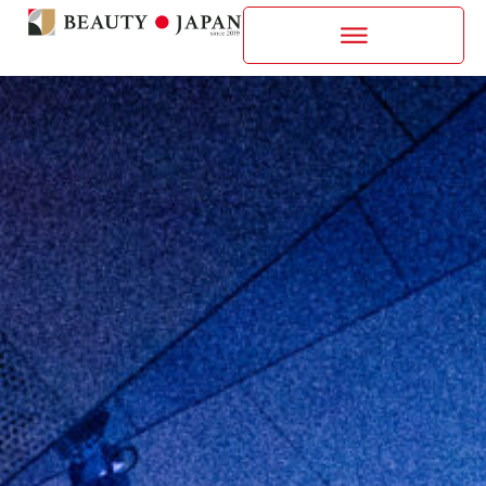
内
容
を
ス
キ
ッ
プ