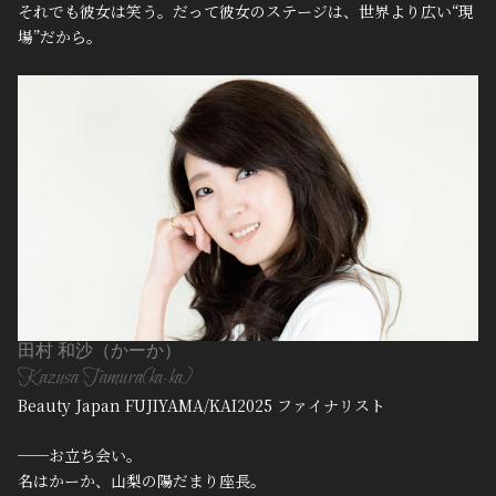
それでも彼女は笑う。だって彼女のステージは、世界より広い“現
場”だから。
田村 和沙（かーか）
Kazusa Tamura(ka-ka)
Beauty Japan FUJIYAMA/KAI2025 ファイナリスト
──お立ち会い。
名はかーか、山梨の陽だまり座長。