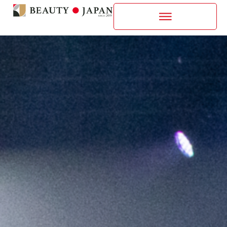
内
容
を
ス
キ
ッ
プ