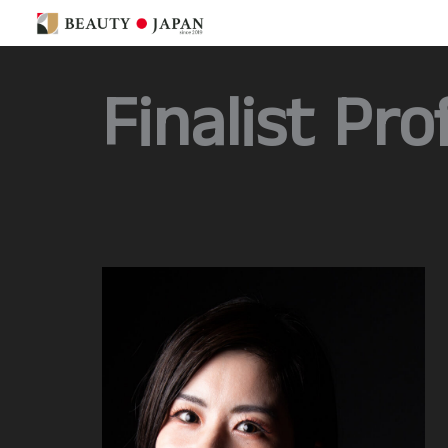
内
容
を
Finalist Prof
ス
キ
ッ
プ