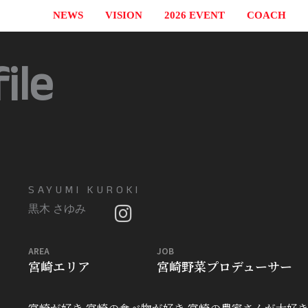
NEWS
VISION
2026 EVENT
COACH
ile
SAYUMI KUROKI
黒木 さゆみ
AREA
JOB
宮崎エリア
宮崎野菜プロデューサー