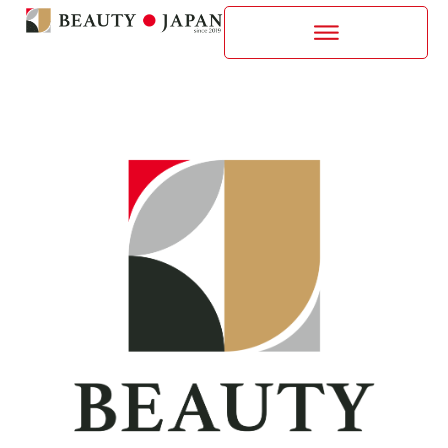
内
容
FUJIYAMA/NEOエリア
を
ス
キ
ッ
プ