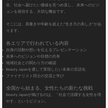
念、社会へ届けたい価値を見つめ直し、 未来へのビジ
ョンを発信する、大切な機会です。
そこには、肩書きや年齢を超えた“生き方の美しさ”があ
ります。
各エリアで行われている内容
自身の活動や想いを伝えるプレゼンテーション
未来へのビジョンや目標の共有
地域社会との関わり方の確認
Beauty Japanを通して実現したい未来の言語化
ファイナリスト同士の交流と学び
全国から始まる、女性たちの新たな挑戦
Beauty Japanが掲げるのは、「社会で活躍する女性を増
やす」というビジョン。