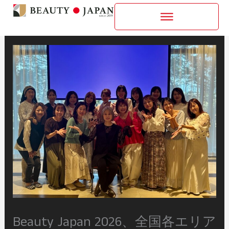
内
容
を
ス
キ
ッ
プ
Beauty Japan 2026、全国各エリア