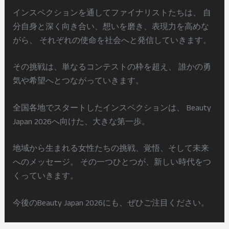
インスペクションを通してファイナリストたちは、 自
分自身と深く向き合い、想いを磨き、表現力を高めな
がら、 それぞれの使命を社会へと発信していきます。
その挑戦は、単なるコンテストの枠を超え、 誰かの勇
気や希望へとつながっていきます。
全国各地でスタートしたインスペクションは、 Beauty
Japan 2026へ向けた、大きな第一歩。
地域から生まれる女性たちの挑戦、覚悟、そして未来
へのメッセージ。 その一つひとつが、新しい時代をつ
くっていきます。
今後のBeauty Japan 2026にも、ぜひご注目ください。