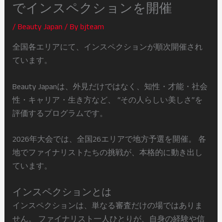
でインスペクションを開催
/
Beauty Japan
/ By
bjteam
全国各エリアにて、インスペクションが順次開催され
ています。
Beauty Japanは、外見だけではなく、知性・才能・社会
性・キャリア・生き方など、 “その人らしい美しさ”を
評価するプログラムです。
2026年大会では、全国26エリアで地方予選を開催。 各
地でファイナリストたちの挑戦が、本格的に動き出し
ています。
インスペクションとは
インスペクションは、単なる審査だけの場ではありま
せん。 ファイナリスト一人ひとりが、自身の経験や信