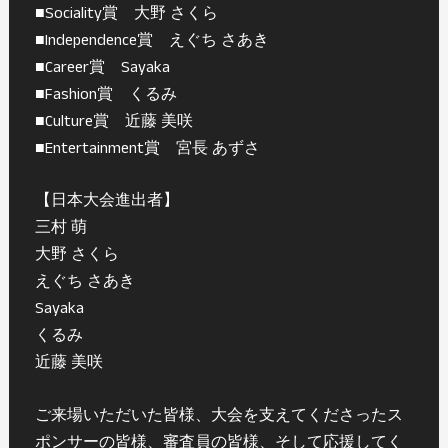
■Sociality賞 大野 さくら
■Independence賞 えぐち さあき
■Career賞 Sayaka
■Fashion賞 くるみ
■Culture賞 近藤 美咲
■Entertainment賞 宮長 あずさ
【日本大会進出者】
三村 萌
大野 さくら
えぐち さあき
Sayaka
くるみ
近藤 美咲
ご来場いただいた皆様、大会を支えてくださったス
ポンサーの皆様、審査員の皆様、そして応援してく