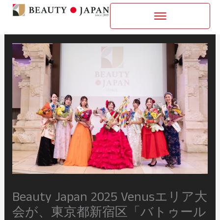
内
容
を
ス
キ
ッ
プ
Beauty Japan 2025 Venusエリア大
会が、東京都新宿区「バトゥール