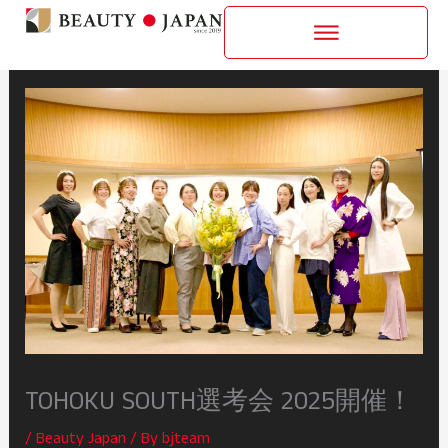
内
容
を
ス
キ
ッ
プ
TOHOKU SOUTH選考会 2025開催！
/
Beauty Japan
/ By
bjteam