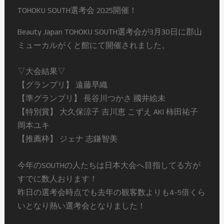
TOHOKU SOUTH選考会 2025開催！
Beauty Japan TOHOKU SOUTH選考会が3月30日に郡山
ミューカルがくと館にて開催されました。
▽大会結果▽
【グランプリ】 遠藤早織
【準グランプリ】 長谷川つかさ 國井絵未
【特別賞】 大久保涼子 吉川恵 こずえ AKI 柿田祐子
岡本ユキ
【推薦枠】 ジェナ 志鎌智美
今年のSOUTHの人たちは日本大会へ目指してる方が
すでに数人おります！
昨日の選考会時点でも去年の観客数よりも4-5倍くら
いとなり熱い選考会となりました！