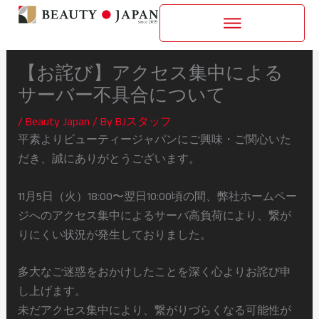
内
容
を
ス
【お詫び】アクセス集中による
キ
サーバー不具合について
ッ
/
Beauty Japan
/ By
BJスタッフ
プ
平素よりビューティージャパンにご興味・ご関心いた
だき、誠にありがとうございます。
11月5日（火）18:00〜翌日10:00頃の間、弊社ホームペー
ジへのアクセス集中によるサーバ高負荷により、繋が
りにくい状況が発生しておりました。
多大なご迷惑をおかけしたことを深く心よりお詫び申
し上げます。
未だアクセス集中により、繋がりづらくなる可能性が