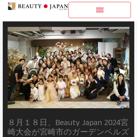
内
容
を
ス
キ
ッ
プ
８月１８日、Beauty Japan 2024宮
崎大会が宮崎市のガーデンベルズ