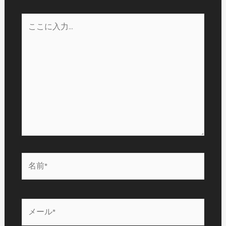
こ
こ
に
入
力…
名
前
*
メ
ー