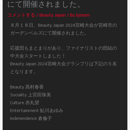
にて開催されました。
コメントする
/
Beauty Japan
/ By
bjteam
８月１８日、Beauty Japan 2024宮崎大会が宮崎市の
ガーデンベルズにて開催されました。
応援団もまとまりがあり、ファイナリストの団結の
中大会スタートしました！
Beauty Japan 2024宮崎大会グランプリは下記の５名
となります。
Beauty 髙村春香
Sociality 上宮田珠美
Culture 赤丸望
Entertainment 鮎川あゆみ
Indenendence 倉倫子