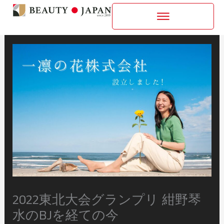
内
容
を
ス
キ
ッ
プ
2022東北大会グランプリ 紺野琴
水のBJを経ての今