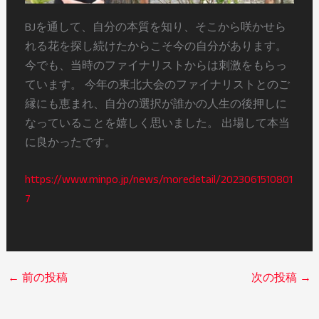
BJを通して、自分の本質を知り、そこから咲かせら
れる花を探し続けたからこそ今の自分があります。
今でも、当時のファイナリストからは刺激をもらっ
ています。 今年の東北大会のファイナリストとのご
縁にも恵まれ、自分の選択が誰かの人生の後押しに
なっていることを嬉しく思いました。 出場して本当
に良かったです。
https://www.minpo.jp/news/moredetail/2023061510801
7
←
前の投稿
次の投稿
→