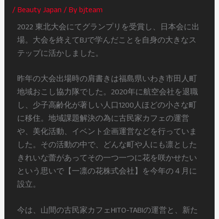
/
Beauty Japan
/ By
bjteam
2022 東北大会にてグランプリを受賞し、日本会に出
場。大会を終えてBJで学んだことを自身の大きなス
テップに活かしました。
昨年の大会出場時の肩書きは福島県いわき市田人町
地域おこし協力隊でした。2020年に航空会社を退職
し、少子高齢化が著しい人口1200人ほどの小さな町
に移住。地域課題解決の為に古民家カフェの運営
や、美化活動、イベント企画運営などを行っていま
した。その活動の中で、どんな町や人にも凛とした
きれいな蕾があってその一つ一つに花を咲かせたい
という思いで【一凛の花株式会社】を今年の４月に
設立。
今は、山間の古民家カフェHITO-TABIの運営と、新た