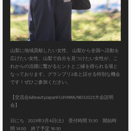
山梨に地域貢献したい女性、 山梨から全国へ活動を
広げたい女性、山梨で自分を見つけたい女性が、こ
れからの活躍に繋がるヒントとご縁を得られる場と
なっております。
グランプリ2名と話せる特別な機会
です！ぜひご参加ください。⠀⠀ ⠀
【交流会&BeautyJapanFUJIYAMA/NEO2023大会説明
会】
日にち⠀2023年3月4日(土)⠀
受付時間 13:30⠀ 開始時
間 14:00⠀ 終了予定 16:30