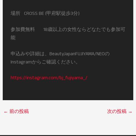
場所⠀CROSS BE (甲府駅徒歩3分)⠀
参加費無料⠀⠀ 18歳以上の女性ならどなたでも参加可
能⠀
申込みや詳細は、BeautyJapanFUJIYAMA/NEOの
Instagramからご確認ください。⠀
https://instagram.com/bj_fujiyama_/⠀
←
前の投稿
次の投稿
→