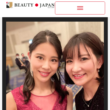
内
容
を
ス
キ
ッ
プ